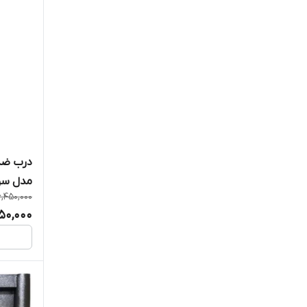
درب ضد
مدل سو
,450,000
50,000