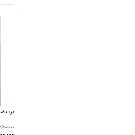
درب ضد
,600,000