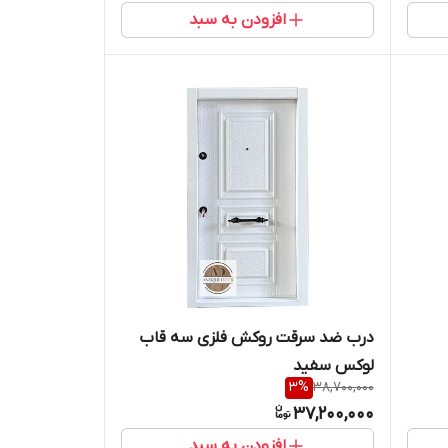
افزودن به سبد
درب ضد سرقت روکش فلزی سه قاب
لوکس سفید
3
%
38,700,000
37,200,000
افزودن به سبد