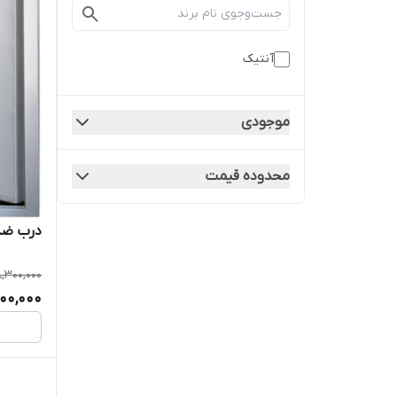
آنتیک
موجودی
محدوده قیمت
درب ضد
,300,000
00,000