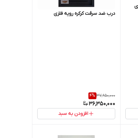
ی
درب ضد سرقت کرکره رویه فلزی
4
%
37,950,000
36,350,000
افزودن به سبد