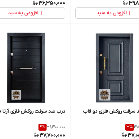
36,350,000
39,8
افزودن به سبد
افزودن به سبد
 سرقت روکش فلزی دو قاب
درب ضد سرقت روکش فلزی آرتا 
4
%
39,300,000
3
%
38
37,700,000
37,0