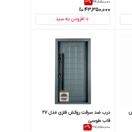
3
%
44,850,000
43,350,000
افزودن به سبد
س
درب ضد سرقت روکش فلزی مدل 27
قاب طوسی
3
%
37,850,000