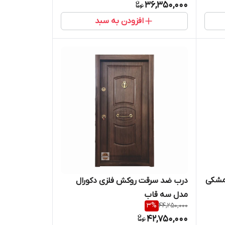
36,350,000
افزودن به سبد
مشکی
درب ضد سرقت روکش فلزی دکورال
مدل سه قاب
3
%
44,250,000
42,750,000