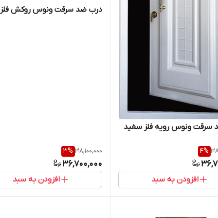
درب ضد سرقت ونوس روکش فلز
 سرقت ونوس رویه فلز سفید
3
%
38,100,000
4
%
38
36,700,000
36,7
افزودن به سبد
افزودن به سبد