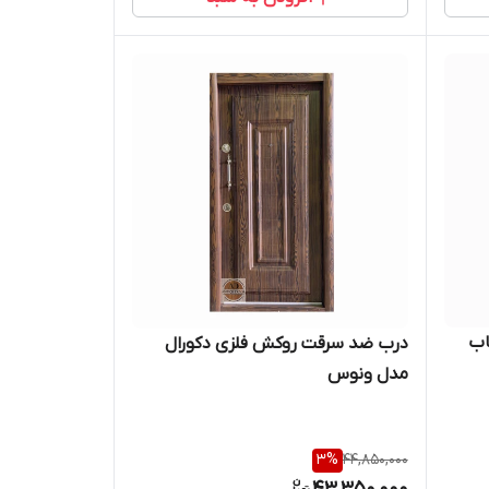
درب ضد سرقت روکش فلزی دکورال
مدل ونوس
3
%
44,850,000