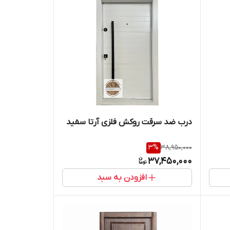
درب ضد سرقت روکش فلزی آرتا سفید
3
%
38,950,000
37,450,000
افزودن به سبد