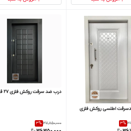
درب ضد سرقت روکش فلزی 27 قاب
سرقت اطلسی روکش فلزی
3
%
37,850,000
3
%
37