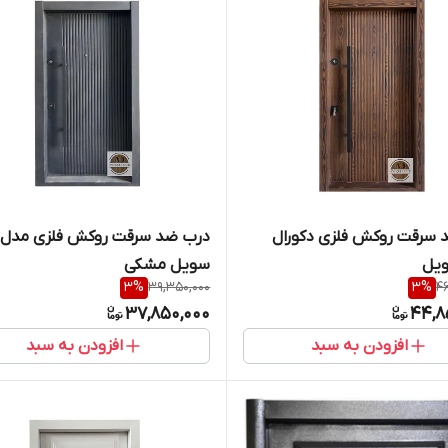
 سرقت روکش فلزی دکورال
درب ضد سرقت روکش فلزی مدل
یل
سویل مشکی
3
%
39,350,000
3
%
46
37,850,000
44,8
افزودن به سبد
افزودن به سبد