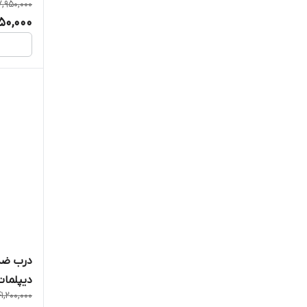
,950,000
50,000
درب ضد
دیپلمات
41,200,000