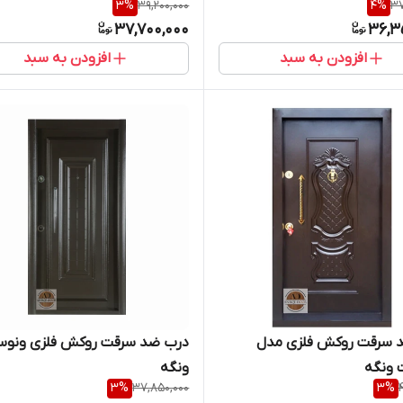
3
%
39,200,000
4
%
37
37,700,000
36,3
افزودن به سبد
افزودن به سبد
 سرقت روکش فلزی مدل
درب ضد سرقت روکش فلزی ونو
 ونگه
ونگه
3
%
37,850,000
3
%