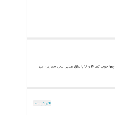
درب ضد سرقت روکش فلزی مدل دو قاب منبت سفید با رنگ کوره ای استاتیک با قفل های ترک برند کاله در ابعاد 105 * 210 و 110 * 210 با چهارچوب کف 14 و 18 با یراق طلایی قابل سفارش می
افزودن نظر