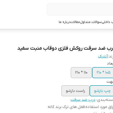
 داخلی
سوالات متداول
مقالات
درباره ما
رب ضد سرقت روکش فلزی دوقاب منبت سفید
ند:
آنتیک
عاد
110 * 210
105 * 210
هت
چپ بازشو
راست بازشو
ته‌بندی
:
درب ضد سرقت
اق مورد استفاده
:
قفل های ترک برند کاله