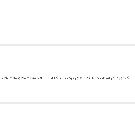
3 عدد لولا جوشی
1.25
دارد
دارد
ام دی اف با روکش پی وی سی
سفید ، ونگه
3 عدد
دارد
پروفیل داخلی 4 عدد 20 * 40