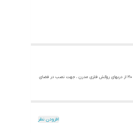
درب ضد سرقت روکش فلزی مدل آرتا سفید طرح ترمو با قفل های ترک برند کاله و رنگ کوره ای الکترواستاتیک در ابعاد ۱۰۵ × ۲۱۰ و ۱۱۰ × ۲۱۰ از دربهای روکش فلزی مدرن ، جهت نصب در فضای
افزودن نظر