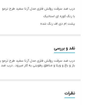
لولا
درب ضد سرقت روکش فلزی مدل آرتا سفید طرح ترمو
کف چهارچوب
با رنگ کوره ای استاتیک
پشت ام دی اف رنگ شده
قابلیت نصب در فضای باز
با قفل های ترک برند کاله
قابلیت سفارش با یراق خاص
یراق آلات مشکی مکعبی
قابلیت ساخت در ابعاد سفارشی
نقد و بررسی
عایق صدا و حرارت
باز و باغ و ویلا و مناطق رطوبتی به کار میرود ، درب ضد سرقت رویه 
ضخامت ورق چهارچوب
شب بند داخلی
جنس پشت درب
نظرات
پین امنیتی