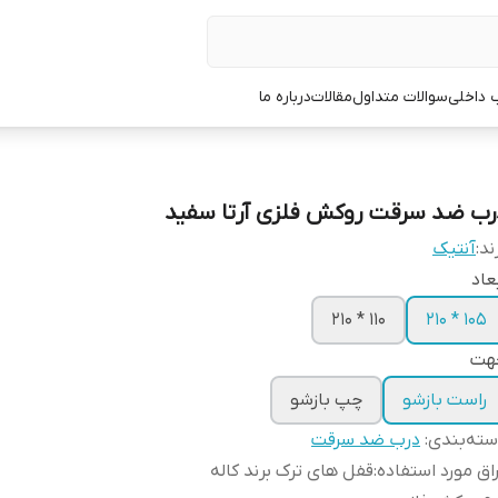
 داخلی
سوالات متداول
مقالات
درباره ما
رب ضد سرقت روکش فلزی آرتا سفید
ند:
آنتیک
عاد
110 * 210
105 * 210
هت
راست بازشو
چپ بازشو
ته‌بندی
:
درب ضد سرقت
اق مورد استفاده
:
قفل های ترک برند کاله