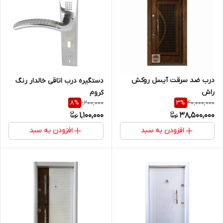
درب ضد سرقت آیسل روکش
دستگیره درب اتاقی خالدار رنگ
راش
کروم
1,200,000
40,000,000
8
%
3
%
1,100,000
38,500,000
افزودن به سبد
افزودن به سبد