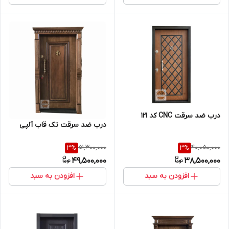
درب ضد سرقت CNC کد 121
درب ضد سرقت تک قاب آلپی
51,300,000
40,050,000
3
%
3
%
49,500,000
38,500,000
افزودن به سبد
افزودن به سبد