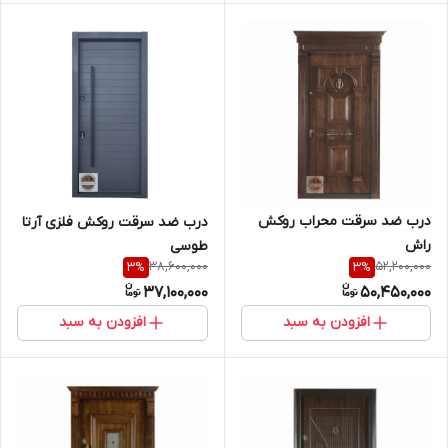
درب ضد سرقت محراب روکش
درب ضد سرقت روکش فلزی آرتا
راش
طوسی
38,600,000
52,200,000
3
%
3
%
37,100,000
50,450,000
افزودن به سبد
افزودن به سبد