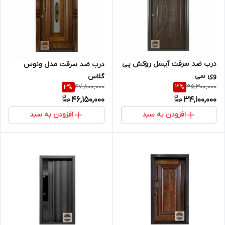
درب ضد سرقت آیسل روکش پی
درب ضد سرقت مدل ونوس
وی سی
گلاس
47,800,000
35,300,000
3
%
3
%
46,150,000
34,100,000
افزودن به سبد
افزودن به سبد