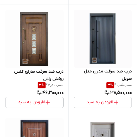
درب ضد سرقت مدرن مدل
درب ضد سرقت سارای گلس
سویل
روکش راش
47,800,000
40,050,000
3
%
3
%
46,300,000
38,500,000
افزودن به سبد
افزودن به سبد