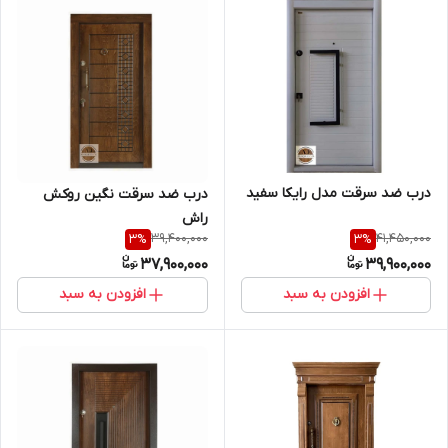
درب ضد سرقت مدل رایکا سفید
درب ضد سرقت نگین روکش
راش
39,400,000
41,450,000
3
%
3
%
37,900,000
39,900,000
افزودن به سبد
افزودن به سبد