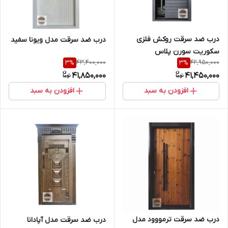
درب ضد سرقت روکش فلزی
درب ضد سرقت مدل ویونا سفید
سکوریت سورن پلاس
43,400,000
42,950,000
3
%
3
%
41,850,000
41,450,000
افزودن به سبد
افزودن به سبد
درب ضد سرقت ترمووود مدل
درب ضد سرقت مدل آپادانا