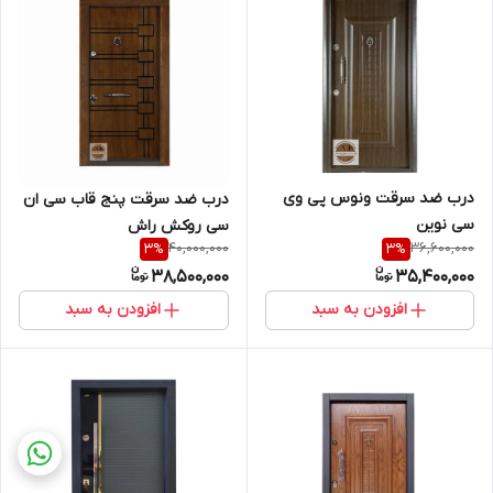
درب ضد سرقت ونوس پی وی
درب ضد سرقت پنج قاب سی ان
سی نوین
سی روکش راش
40,000,000
36,600,000
3
%
3
%
38,500,000
35,400,000
افزودن به سبد
افزودن به سبد