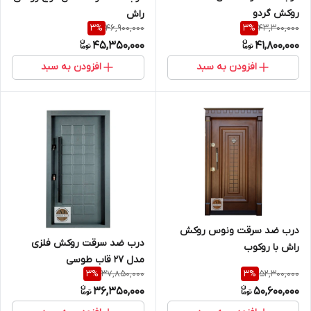
روکش گردو
راش
46,900,000
43,300,000
3
%
3
%
45,350,000
41,800,000
افزودن به سبد
افزودن به سبد
درب ضد سرقت ونوس روکش
درب ضد سرقت روکش فلزی
راش با روکوب
مدل 27 قاب طوسی
37,850,000
52,300,000
3
%
3
%
36,350,000
50,600,000