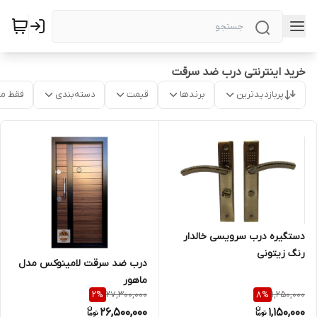
خرید اینترنتی درب ضد سرقت
پربازدیدترین
برندها
قیمت
دسته‌بندی
فقط م
دستگیره درب سرویسی خالدار
رنگ زیتونی
درب ضد سرقت لامینوکس مدل
ماهور
27,300,000
1,250,000
2
%
8
%
26,500,000
1,150,000