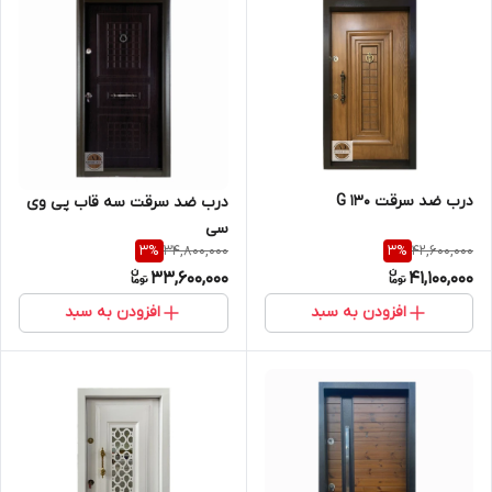
درب ضد سرقت G 130
درب ضد سرقت سه قاب پی وی
سی
34,800,000
42,600,000
3
%
3
%
33,600,000
41,100,000
افزودن به سبد
افزودن به سبد