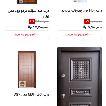
درب HDF خام چهارقاب مادرید
درب ضد سرقت ترمو وود مدل
کرکره
47,050,000
6,000,000
3
%
8
%
45,500,000
5,500,000
افزودن به سبد
افزودن به سبد
درب اتاقی MDF مدل A120