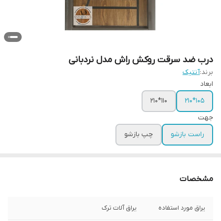
درب ضد سرقت روکش راش مدل نردبانی
برند:
آنتیک
ابعاد
110*210
105*210
جهت
راست بازشو
چپ بازشو
مشخصات
یراق مورد استفاده
یراق آلات ترک