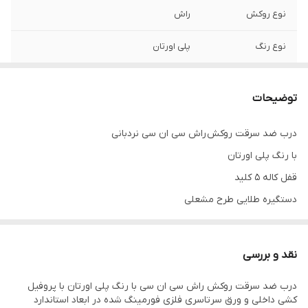
نوع روکش
راش
نوع رنگ
پلی اورتان
موارد کاربرد
درب ورودی
توضیحات
لولا
3 عدد لولا جوشی ترک
درب ضد سرقت روکش راش سی ان سی نردبانی
گارانتی
5 سال
با رنگ پلی اورتان
کلاف داخلی
پروفیل کشی فلزی به همراه ورق سرتاسری
قفل کاله 5 کلید
فلزی فورمینگ شده
دستگیره طلایی طرح مشعلی
قابلیت تولید درب
دارد
دو لنگه
نقد و بررسی
قابلیت انتخاب
دارد
دستگیره و یراق
درب ضد سرقت روکش راش سی ان سی با رنگ پلی اورتان با پروفیل
کشی داخلی و ورق سرتاسری فلزی فورمینگ شده در ابعاد استاندارد
خاص