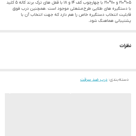
105*210 و 110*210 با چهارچوب کف 14 و 18 با قفل های ترک برند کاله 5 کلید
با دستگیره های طلایی طرح مشعلی موجود است .همچنین درب فوق
عرض چهارچوب
کف 14 و 18
قابلیت انتخاب دستگیره خاص را هم دارد که جهت انتخاب آن با
پشتیبانی هماهنگ شود.
ضخامت ورق
1.25 میلی متر
چهارچوب
نظرات
شب بند داخلی
دارد
روزبند
دارد
پین گاوصندوقی
3 عدد
دسته‌بندی
:
درب ضد سرقت
بسته بندی
نایلون حباب دار
ابعاد سفارشی
دارد