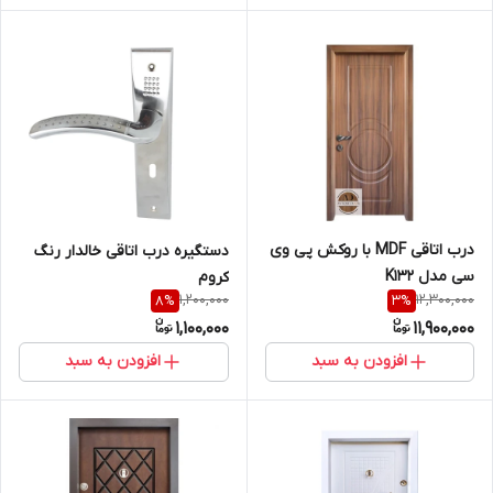
درب اتاقی MDF با روکش پی وی
دستگیره درب اتاقی خالدار رنگ
سی مدل K132
کروم
1,200,000
12,300,000
8
%
3
%
1,100,000
11,900,000
افزودن به سبد
افزودن به سبد