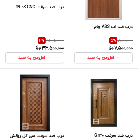
درب ضد سرقت CNC کد 121
درب ضد آب ABS چام
35,050,000
7,900,000
4
%
5
%
33,500,000
7,500,000
افزودن به سبد
افزودن به سبد
درب ضد سرقت G 130
درب ضد سرقت سی گل روکش