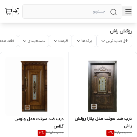
روکش راش
جدیدترین
برندها
قیمت
دسته‌بندی
فقط محص
درب ضد سرقت مدل پلازا روکش
درب ضد سرقت مدل ونوس
راش
گلاس
43,800,000
47,000,000
3
%
3
%