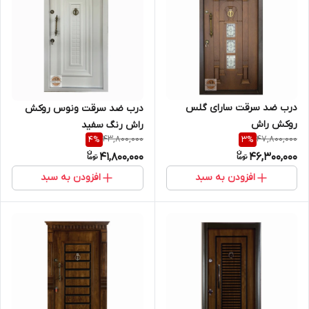
درب ضد سرقت سارای گلس
درب ضد سرقت ونوس روکش
روکش راش
راش رنگ سفید
43,800,000
47,800,000
4
%
3
%
41,800,000
46,300,000
افزودن به سبد
افزودن به سبد