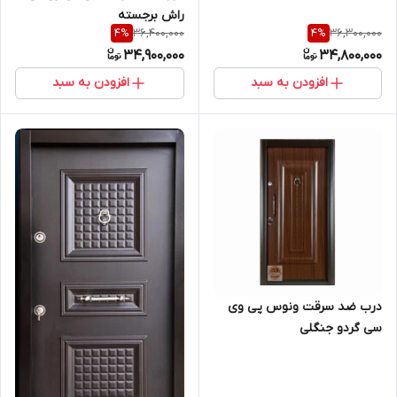
راش برجسته
36,400,000
36,300,000
4
%
4
%
34,900,000
34,800,000
افزودن به سبد
افزودن به سبد
درب ضد سرقت ونوس پی وی
سی گردو جنگلی