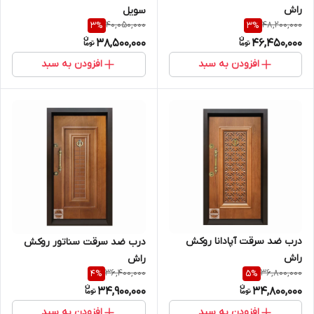
راش
سویل
40,050,000
48,200,000
3
%
3
%
38,500,000
46,450,000
افزودن به سبد
افزودن به سبد
درب ضد سرقت آپادانا روکش
درب ضد سرقت سناتور روکش
راش
راش
36,400,000
36,800,000
4
%
5
%
34,900,000
34,800,000
افزودن به سبد
افزودن به سبد