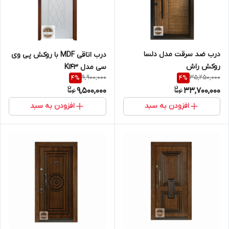
درب ضد سرقت مدل دلسا
درب اتاقی MDF با روکش پی وی
روکش راش
سی مدل K143
9,900,000
35,250,000
4
%
4
%
9,500,000
33,700,000
افزودن به سبد
افزودن به سبد