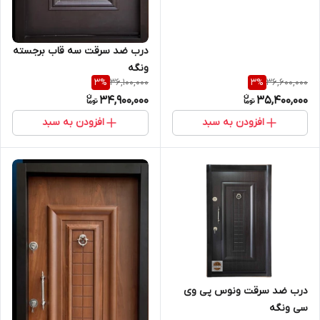
درب ضد سرقت سه قاب برجسته
ونگه
36,100,000
36,600,000
3
%
3
%
34,900,000
35,400,000
افزودن به سبد
افزودن به سبد
درب ضد سرقت ونوس پی وی
سی ونگه