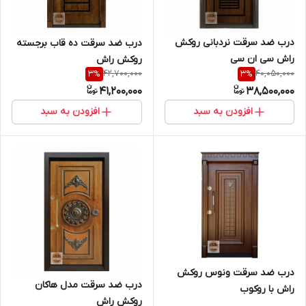
درب ضد سرقت نردبانی روکش
درب ضد سرقت ده قاب برجسته
راش سی ان سی
روکش راش
42,700,000
40,050,000
3
%
3
%
41,200,000
38,500,000
افزودن به سبد
افزودن به سبد
درب ضد سرقت ونوس روکش
درب ضد سرقت مدل هاکان
راش با روکوب
روکش راش