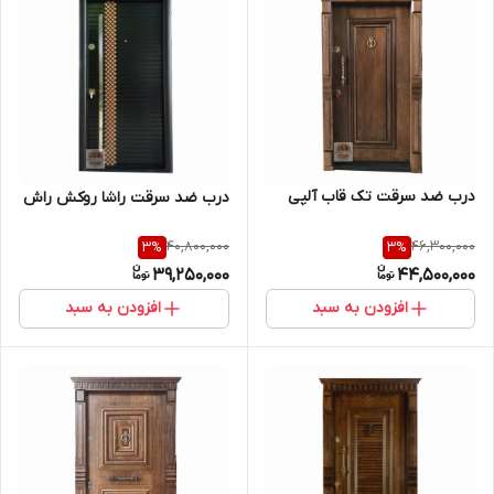
درب ضد سرقت تک قاب آلپی
درب ضد سرقت راشا روکش راش
40,800,000
46,300,000
3
%
3
%
39,250,000
44,500,000
افزودن به سبد
افزودن به سبد