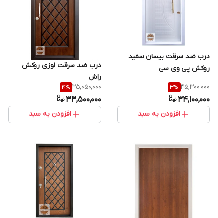
درب ضد سرقت بیسان سفید
درب ضد سرقت لوزی روکش
روکش پی وی سی
راش
35,050,000
35,300,000
4
%
3
%
33,500,000
34,100,000
افزودن به سبد
افزودن به سبد