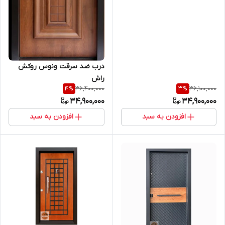
درب ضد سرقت ونوس روکش
راش
36,400,000
36,100,000
4
%
3
%
34,900,000
34,900,000
افزودن به سبد
افزودن به سبد