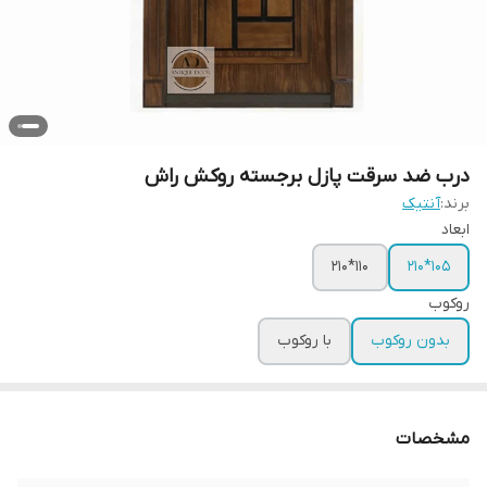
درب ضد سرقت پازل برجسته روکش راش
برند:
آنتیک
ابعاد
110*210
105*210
روکوب
بدون روکوب
با روکوب
مشخصات