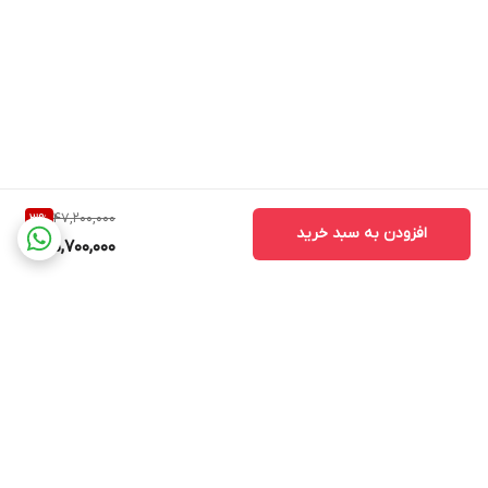
47,200,000
3
%
افزودن به سبد خرید
45,700,000
برگشت به بالا