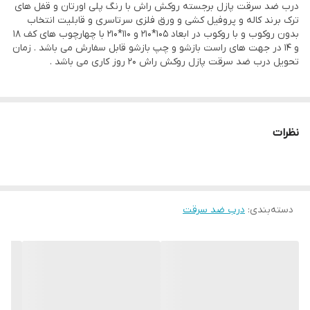
روزبند
دارد
درب ضد سرقت پازل برجسته روکش راش با رنگ پلی اورتان و قفل های
ترک برند کاله و پروفیل کشی و ورق فلزی سرتاسری و قابلیت انتخاب
بدون روکوب و با روکوب در ابعاد 105*210 و 110*210 با چهارچوب های کف 18
درزگیر فشاری
دارد
و 14 در جهت های راست بازشو و چپ بازشو قابل سفارش می باشد . زمان
تحویل درب ضد سرقت پازل روکش راش 20 روز کاری می باشد .
پین امنیتی
3 عدد
بسته بندی
نایلون حباب دار
نظرات
ام دی اف 8 میل
دارد
استراکچر داخلی
پروفیل کشی و ورق سرتاسری فلزی
نوع دستگیره
تسمه ای
دسته‌بندی
:
درب ضد سرقت