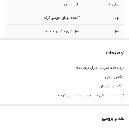
نوع رنگ
پلی اورتان
لولا
3 عدد لولای جوشی ترک
قفل
قفل های ترک برند کاله
قابلیت انتخاب
دارد
دستگیره و یراق
توضیحات
خاص
درب ضد سرقت پازل برجسته
عرض چهارچوب
کف 14 و 18
روکش راش
عایق
پلاستوفوم
رنگ پلی اورتان
قابلیت سفارش با روکوب و بدون روکوب
ضخامت ورق
1.5
چهارچوب
قفل های ترک
شب بند داخلی
دارد
نقد و بررسی