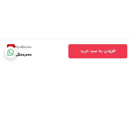
40,050,000
3
%
افزودن به سبد خرید
38,500,000
برگشت به بالا