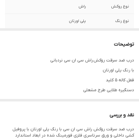
نوع روکش
راش
نوع رنگ
پلی اورتان
موارد کاربرد
درب ورودی
توضیحات
لولا
3 عدد لولا جوشی ترک
درب ضد سرقت روکش راش سی ان سی نردبانی
گارانتی
5 سال
با رنگ پلی اورتان
کلاف داخلی
پروفیل کشی فلزی به همراه ورق سرتاسری
قفل کاله 5 کلید
فلزی فورمینگ شده
دستگیره طلایی طرح مشعلی
قابلیت تولید درب
دارد
دو لنگه
نقد و بررسی
قابلیت انتخاب
دارد
دستگیره و یراق
درب ضد سرقت روکش راش سی ان سی با رنگ پلی اورتان با پروفیل
کشی داخلی و ورق سرتاسری فلزی فورمینگ شده در ابعاد استاندارد
خاص