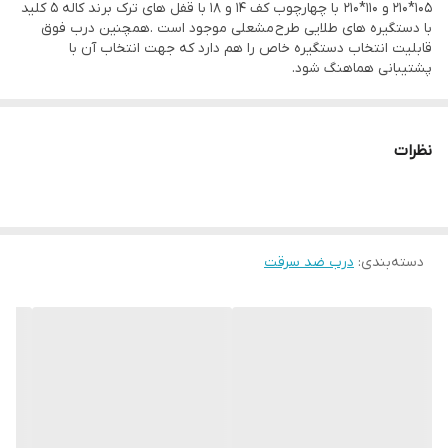
105*210 و 110*210 با چهارچوب کف 14 و 18 با قفل های ترک برند کاله 5 کلید
با دستگیره های طلایی طرح مشعلی موجود است .همچنین درب فوق
عرض چهارچوب
کف 14 و 18
قابلیت انتخاب دستگیره خاص را هم دارد که جهت انتخاب آن با
پشتیبانی هماهنگ شود.
ضخامت ورق
1.25 میلی متر
چهارچوب
نظرات
شب بند داخلی
دارد
روزبند
دارد
پین گاوصندوقی
3 عدد
دسته‌بندی
:
درب ضد سرقت
بسته بندی
نایلون حباب دار
ابعاد سفارشی
دارد