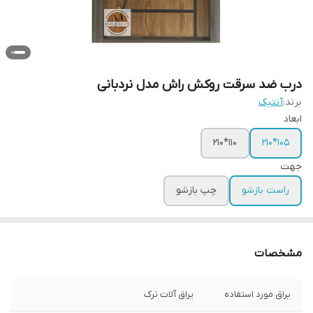
درب ضد سرقت روکش راش مدل نردبانی
برند:
آنتیک
ابعاد
110*210
105*210
جهت
راست بازشو
چپ بازشو
مشخصات
یراق مورد استفاده
یراق آلات ترک