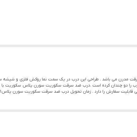
دارد
دارد
دارد
دارد
دارد
قفل های ترک برند کاله
ت مدرن می باشد . طراحی این درب در یک سمت نما روکش فلزی و شیشه س
یونولیت
8 میلی متر
1.25
گردو