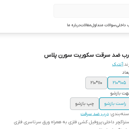
 داخلی
سوالات متداول
مقالات
درباره ما
رب ضد سرقت سکوریت سورن پلاس
ند:
آنتیک
عاد
110*210
105*210
هت بازشو
راست بازشو
چپ بازشو
ته‌بندی
:
درب ضد سرقت
تراکچر داخلی
:
پروفیل کشی فلزی به همراه ورق سرتاسری فلزی