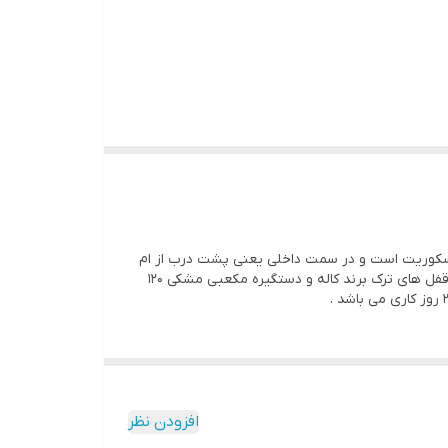
کوریت است و در سمت داخلی یعنی پشت درب از ام
دی اف رنگ پوششی استفاده شده است که دو زیبایی درب را دو چندان کرده است .درب ضد سرقت سکوریت سورن پلاس سکوریت با قفل های ترک برند کاله و دستگیره مکعبی مشکی 120
افزودن نظر