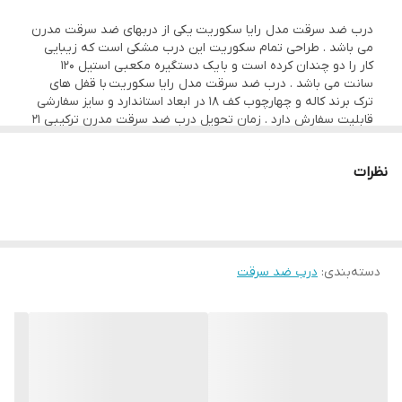
فلزی
درب ضد سرقت مدل رایا سکوریت یکی از دربهای ضد سرقت مدرن
می باشد . طراحی تمام سکوریت این درب مشکی است که زیبایی
قابلیت تولید با یراق
دارد
کار را دو چندان کرده است و با یک دستگیره مکعبی استیل 120
خاص
سانت می باشد . درب ضد سرقت مدل رایا سکوریت با قفل های
ترک برند کاله و چهارچوب کف 18 در ابعاد استاندارد و سایز سفارشی
یراق مورد استفاده
قفل های ترک برند کاله
قابلیت سفارش دارد . زمان تحویل درب ضد سرقت مدرن ترکیبی 21
روز کاری می باشد.
لولا
3 عدد لولا جوشی
نظرات
ضخامت ورق
1.25
چهارچوب
جنس پشت درب
ام دی اف رنگ پوششی
دسته‌بندی
:
درب ضد سرقت