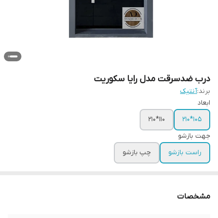
درب ضدسرقت مدل رایا سکوریت
برند:
آنتیک
ابعاد
110*210
105*210
جهت بازشو
راست بازشو
چپ بازشو
مشخصات