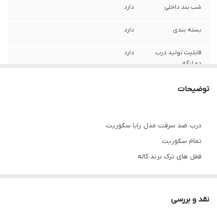
شب بند داخلی
دارد
بسته بندی
دارد
قابلیت تولید درب
دارد
دو لنگه
عایق صدا و حرارت
یونولیت
توضیحات
ضخامت سکوریت
8 میلی متر
درب ضد سرقت مدل رایا سکوریت
پین امنیتی
6 عدد
تمام سکوریت
نوع دستگیره
مکعبی استیل 120 سانت
قفل های ترک برند کاله
رنگ پلی اورتان پوششی
قابلیت تولید با
دارد
چهارچوب کف 18
ابعاد سفارشی
نقد و بررسی
قابلیت سفارش در ابعاد خاص
استراکچر داخلی
پروفیل کشی فلزی به همراه ورق سرتاسری