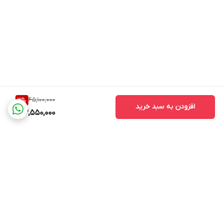
45,100,000
3
%
افزودن به سبد خرید
43,550,000
برگشت به بالا