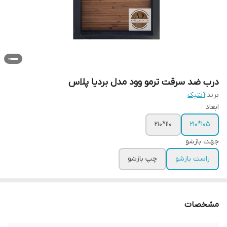
درب ضد سرقت ترمو وود مدل بردیا پلاس
برند:
آنتیک
ابعاد
110*210
105*210
جهت بازشو
راست بازشو
چپ بازشو
مشخصات