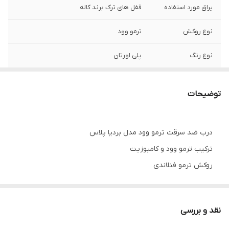
یراق مورد استفاده
قفل های ترک برند کاله
نوع روکش
ترمو وود
نوع رنگ
پلی اورتان
لولا
3 عدد جوشی
توضیحات
کف چهارچوب
18
قابلیت سفارش با
دارد
درب ضد سرقت ترمو وود مدل بردیا پلاس
یراق خاص
ترکیب ترمو وود و کامپوزیت
قابلیت ساخت در
دارد
روکش ترمو فنلاندی
ابعاد سفارشی
پشت درب روکش راش
قفل های ترک برند کاله
ضخامت ورق
1.25
چهارچوب
نقد و بررسی
در ابعاد استاندارد و سایز سفارشی