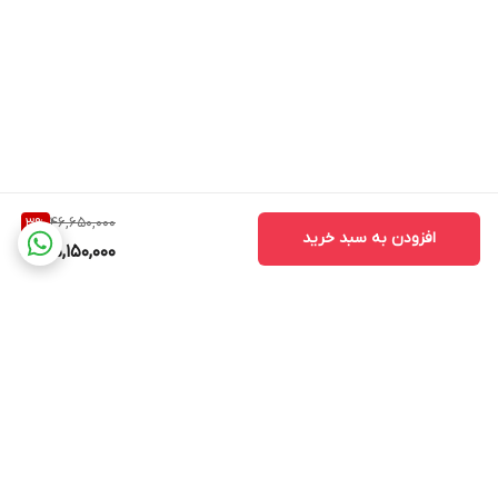
46,650,000
3
%
افزودن به سبد خرید
45,150,000
برگشت به بالا