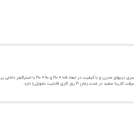
1.25
دارد
دارد
پوششی
یونولیت
14 و 18
درب ضد سرقت مدل کارینا سفید با روکش ام دی اف از س
ت زمان ۲۱ روز کاری قابلیت تحویل را دارد.
3 عدد جوشی
مکعب طلایی
قفل های ترک برند کاله
دارد