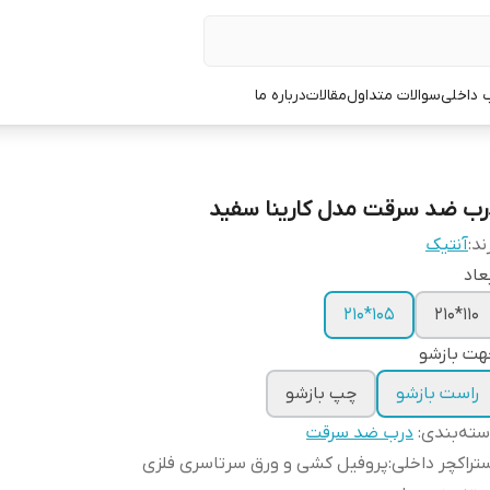
 داخلی
سوالات متداول
مقالات
درباره ما
رب ضد سرقت مدل کارینا سفید
ند:
آنتیک
عاد
105*210
110*210
هت بازشو
راست بازشو
چپ بازشو
ته‌بندی
:
درب ضد سرقت
تراکچر داخلی
:
پروفیل کشی و ورق سرتاسری فلزی