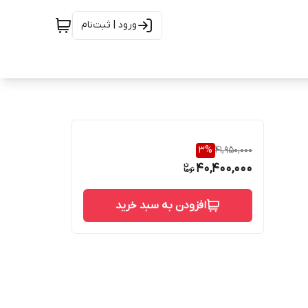
ورود | ثبت‌نام
3
%
41,950,000
40,400,000
افزودن به سبد خرید