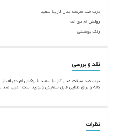
ضخامت ورق چهارچوب
درب ضد سرقت مدل کارینا سفید
شب بند داخلی
روکش ام دی اف
رنگ پوششی
قابلیت ساخت در ابعاد سفارشی
قفل های ترک
نوع رنگ
یراق طلایی
عایق صدا و حرارت
نقد و بررسی
کف چهارچوب
کاله و یراق طلایی قابل سفارش وتولید است . درب ضد سرقت کارینا سفید در مد
لولا
نوع دستگیره
نوع قفل
نظرات
قابلیت سفارش با یراق خاص