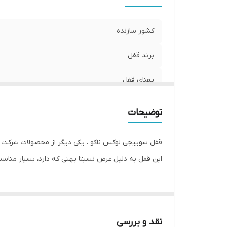
کشور سازنده
برند قفل
پهنای قفل
فاصله
توضیحات
نوع زبانه قفل شو
قفل سوییچی لوکس ناکو ، یکی دیگر از محصولات شرکت ایر
جنس زبانه متحرک
این قفل به دلیل عرض نسبتا پهنی که دارد، بسیار منا
نوع زبانه متحرک
جنس زبانه قفل شو
نقد و بررسی
نوع کاربرد