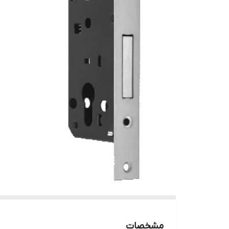
نو
ج
نو
مشخصات