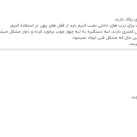
پلاک دارند.
رای درب های داخلی نصب کنیم باید از قفل های پهن تر استفاده کنیم،
کمتری دارند، لبه دستگیره به لبه چهار چوب برخورد کرده و دچار مشکل میشو
عین حال که مشکل فنی ایجاد نمیشود،
رسد.
درب و محل نصب دستگیره رزت ایجاد میشود که موجب شده، نمای نهایی محص
از سیلندر(توپی) استفاده شود.
ید.