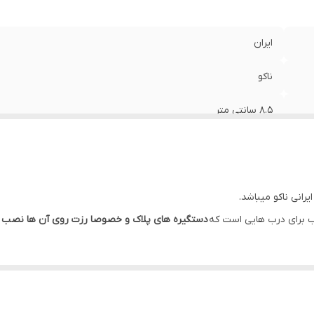
ایران
ناکو
8.5 سانتی متر
45 میلی متر
تخت
انی ناکو میباشد.
زاماک با پوشش نیکل کروم
سب برای درب هایی است که
دستگیره های پلاک و خصوصا رزت روی آن ها نصب و
ساده
زاماک با پوشش نیکل کروم
مناسب دستگیره های رزت (دوتکه)