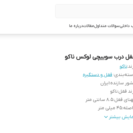
 داخلی
سوالات متداول
مقالات
درباره ما
فل درب سوییچی لوکس ناکو
ند:
ناکو
ته‌بندی
:
قفل و دستگیره
ور سازنده
:
ایران
ند قفل
:
ناکو
نای قفل
:
8.5 سانتی متر
اصله
:
45 میلی متر
ع زبانه قفل شو
:
تخت
مایش بیشتر
نس زبانه متحرک
:
زاماک با پوشش نیکل کروم