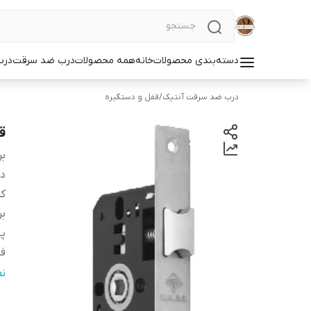
دسته‌بندی محصولات
خانه
همه محصولات
درب ضد سرقت
درب
درب ضد سرقت آنتیک
/
قفل و دستگیره
ق
بر
دس
کش
بر
په
ف
نو
ن
ج