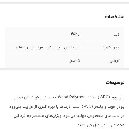
مشخصات
وزن
45kg
موارد کاربرد
درب اداری ، بیمارستان ، سرویس بهداشتی
گارانتی
25 سال
کلاف داخلی
پلی اتیلن ، فوم فشرده
توضیحات
قطر درب
4.5 سانتی متر
پلی وود (WPC) مخفف Wood Polymer است، در واقع همان ترکیب
ضخامت روکش پی
0.18
پودر چوب و پلیمر (PVC) است. درب‌ها با بهره گیری از فرآیند پلی‌وود
وی سی
در قالب‌های مخصوص تولید می‌شود. ویژگی‌های منحصر به فرد این
قابلیت ضد آب
دارد
محصول شامل ذیل می‌باشد: