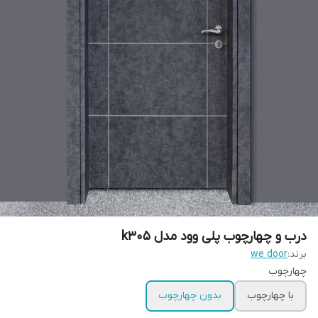
درب و چهارچوب پلی وود مدل k305
برند:
we door
چهارچوب
با چهارچوب
بدون چهارچوب