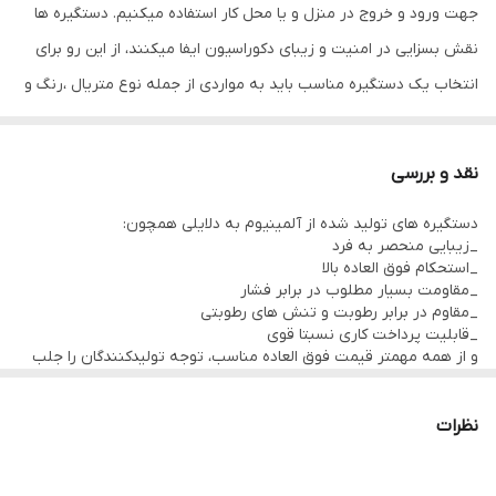
جهت ورود و خروج در منزل و یا محل کار استفاده میکنیم. دستگیره ها
ویژگی
با مقاومت بسیار بالا و سنگین
نقش بسزایی در امنیت و زیبای دکوراسیون ایفا میکنند، از این رو برای
نوع قفل
سوئیچی
انتخاب یک دستگیره مناسب باید به مواردی از جمله نوع متریال ،رنگ و
… توجه داشت.دستگیره درب رزت آیلین مدل 4000RS یکی از جدید ترین
مناسب برای درب
چوبی ، فلزی
های
مدل های دستگیره رزت مجموعه آیلین میباشد. این دستگیره درب رزت
نقد و بررسی
آیلین از مواد اولیه
آلمینیوم آبکاری شده
تولید شده است.
دستگیره های تولید شده از آلمینیوم به دلایلی همچون:
_زیبایی منحصر به فرد
_استحکام فوق العاده بالا
_مقاومت بسیار مطلوب در برابر فشار
_مقاوم در برابر رطوبت و تنش های رطوبتی
_قابلیت پرداخت کاری نسبتا قوی
و از همه مهمتر قیمت فوق العاده مناسب، توجه تولیدکنندگان را جلب
کرده و سهم زیادی از دستگیره های موجود در بازار را از آن خود کرده
است.
از آنجایی که زیبایی و جلوه یک درب بستگی به دستگیره ای دارد که
نظرات
انتخاب و نصب میشود، باید به این موضوع توجه ویژه ای شود.
به عبارتی انتخاب رنگ دستگیره جزء پارامتر های اصلی میباشد و حتما
باید طبق اصول انتخاب شود.