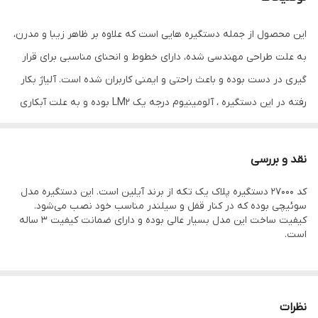
جنس بدنه
آلمینیوم
این محصول از جمله دستگیره هایی است که علاوه بر ظاهر زیبا و مدرن،
به علت طراحی مهندسی شده، دارای خطوط و انحنای مناسبی برای قرار
گیری در دست بوده و باعث راحتی و ایمنی کاربران شده است. آلیاژ بکار
رفته در این دستگیره‌ ، آلومینیوم درجه یک LM2 بوده و به علت آبکاری
شدن دارای استحکام زیادی است. بنابراین مقاومت بالایی در برابر هرگونه
خوردگی و یا خط و خش خواهد داشت.
نقد و بررسی
این دستگیره در سه مدل کلیدی ، سوئیچی و سرویسی تهیه شده و از
کد 27000 دستگیره پلاک یک تکه از برند آیلین است. این دستگیره مدل
رنگ های بسیار متنوعی نیز برخوردار است و می‌توان از آن برای نصب
سوئیچی بوده که در کنار قفل و سیلندر مناسب خود نصب می‌شود.
روی انواع درب های چوبی و فلزی استفاده نمود.
کیفیت ساخت این مدل بسیار عالی بوده و دارای ضمانت کیفیت 3 ساله
است.
نظرات