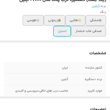
برند:
آیلین
رنگ
مشکی
طلایی
زیتونی
طوسی
صدفی مات خشدار
استیل
مشخصات
کشور سازنده
ایران
برند دستگیره
آیلین
موارد کاربرد
مناسب درب های اتاقی،سرویسی و کلیدی
نوع قفل
سوییچی،کلیدی،سرویسی
توضیحات