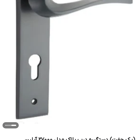
(یک جفت) دستگیره درب پلاک مدل 27000 آیلین