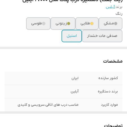
برند:
آیلین
رنگ
مشکی
طلایی
زیتونی
طوسی
صدفی مات خشدار
استیل
مشخصات
کشور سازنده
ایران
برند دستگیره
آیلین
موارد کاربرد
مناسب درب های اتاقی،سرویسی و کلیدی
نوع قفل
سوییچی،کلیدی،سرویسی
توضیحات