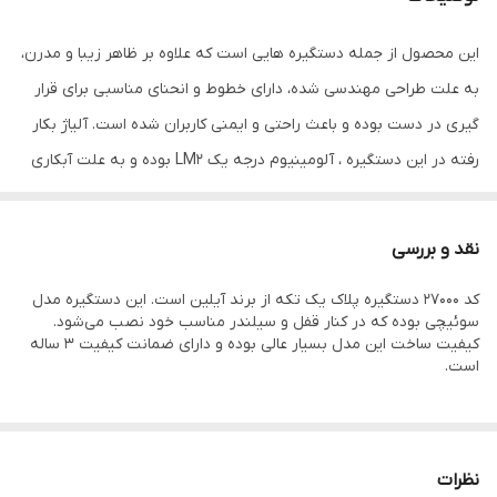
جنس بدنه
آلمینیوم
این محصول از جمله دستگیره هایی است که علاوه بر ظاهر زیبا و مدرن،
به علت طراحی مهندسی شده، دارای خطوط و انحنای مناسبی برای قرار
گیری در دست بوده و باعث راحتی و ایمنی کاربران شده است. آلیاژ بکار
رفته در این دستگیره‌ ، آلومینیوم درجه یک LM2 بوده و به علت آبکاری
شدن دارای استحکام زیادی است. بنابراین مقاومت بالایی در برابر هرگونه
خوردگی و یا خط و خش خواهد داشت.
نقد و بررسی
این دستگیره در سه مدل کلیدی ، سوئیچی و سرویسی تهیه شده و از
کد 27000 دستگیره پلاک یک تکه از برند آیلین است. این دستگیره مدل
رنگ های بسیار متنوعی نیز برخوردار است و می‌توان از آن برای نصب
سوئیچی بوده که در کنار قفل و سیلندر مناسب خود نصب می‌شود.
روی انواع درب های چوبی و فلزی استفاده نمود.
کیفیت ساخت این مدل بسیار عالی بوده و دارای ضمانت کیفیت 3 ساله
است.
نظرات