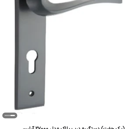
(یک جفت) دستگیره درب پلاک مدل 27000 آیلین