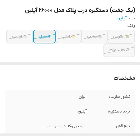
(یک جفت) دستگیره درب پلاک مدل 26000 آیلین
برند:
آیلین
رنگ
زیتونی
مشکی
طلایی
استیل
طوسی
صدفی مات
مشخصات
کشور سازنده
ایران
برند دستگیره
آیلین
نوع قفل
سوییچی،کلیدی،سرویسی