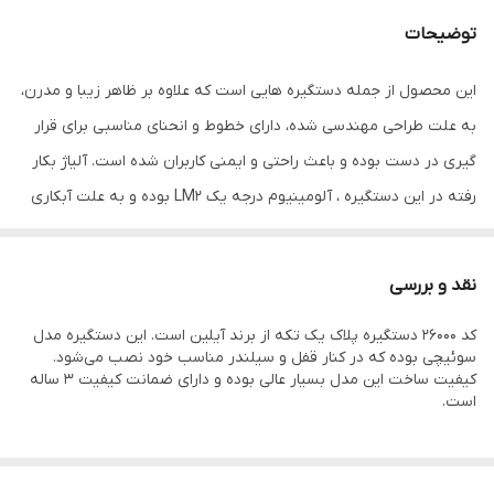
جنس بدنه
آلمینیوم
توضیحات
موارد کاربرد
مناسب درب های اتاقی،سرویسی و کلیدی
این محصول از جمله دستگیره هایی است که علاوه بر ظاهر زیبا و مدرن،
به علت طراحی مهندسی شده، دارای خطوط و انحنای مناسبی برای قرار
گیری در دست بوده و باعث راحتی و ایمنی کاربران شده است. آلیاژ بکار
رفته در این دستگیره‌ ، آلومینیوم درجه یک LM2 بوده و به علت آبکاری
شدن دارای استحکام زیادی است. بنابراین مقاومت بالایی در برابر هرگونه
خوردگی و یا خط و خش خواهد داشت.
نقد و بررسی
این دستگیره در سه مدل کلیدی ، سوئیچی و سرویسی تهیه شده و از
کد 26000 دستگیره پلاک یک تکه از برند آیلین است. این دستگیره مدل
رنگ های بسیار متنوعی نیز برخوردار است و می‌توان از آن برای نصب
سوئیچی بوده که در کنار قفل و سیلندر مناسب خود نصب می‌شود.
روی انواع درب های چوبی و فلزی استفاده نمود.
کیفیت ساخت این مدل بسیار عالی بوده و دارای ضمانت کیفیت 3 ساله
است.