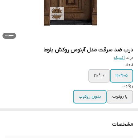
درب ضد سرقت مدل آبنوس روکش بلوط
برند:
آنتیک
ابعاد
110*210
105*210
روکوب
با روکوب
بدون روکوب
مشخصات