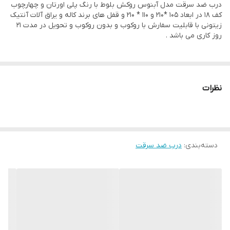
درب ضد سرقت مدل آبنوس روکش بلوط با رنگ پلی اورتان و چهارچوب
کف 18 در ابعاد 105 *210 و 110 * 210 و قفل های برند کاله و یراق آلات آنتیک
استراکچر داخلی
پروفیل کشی و ورق سرتاسری فلزی
زیتونی با قابلیت سفارش با روکوب و بدون روکوب و تحویل در مدت 21
روز کاری می باشد .
قابلیت ساخت در
دارد
ابعاد سفارشی
پین امنیتی
3 عدد
نظرات
ام دی اف
8 میل
دسته‌بندی
:
درب ضد سرقت