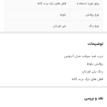
یراق مورد استفاده
قفل های ترک برند کاله
نوع روکش
بلوط
نوع رنگ
پلی اورتان
لولا
3 عدد جوشی ترک
توضیحات
قابلیت سفارش با
دارد
یراق خاص
درب ضد سرقت مدل آبنوس
روکش بلوط
قابلیت سفارش با
دارد
روکوب
رنگ پلی اورتان
قفل های ترک برند کاله
بسته بندی
دارد
چهارچوب کف 18
شب بند داخلی
دارد
قابلیت سفارش با روکوب و بدون روکوب
نقد و بررسی
کف چهارچوب
18