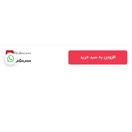
47,500,000
3
%
افزودن به سبد خرید
46,050,000
برگشت به بالا