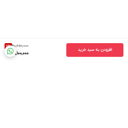
40,650,000
3
%
افزودن به سبد خرید
39,100,000
برگشت به بالا