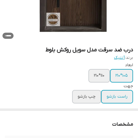
درب ضد سرقت مدل سویل روکش بلوط
برند:
آنتیک
ابعاد
110*210
105*210
جهت
راست بازشو
چپ بازشو
مشخصات