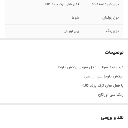
یراق مورد استفاده
قفل های ترک برند کاله
نوع روکش
بلوط
نوع رنگ
پلی اورتان
نوع دستگیره
مکعبی مشکی 120 سانت
توضیحات
لولا
3 عدد جوشی
درب ضد سرقت مدل سویل روکش بلوط
قابلیت سفارش با
دارد
روکش بلوط سی ان سی
یراق خاص
با قفل های ترک برند کاله
استراکچر داخلی
پروفیل کشی فلزی به همراه ورق سرتاسری
رنگ پلی اورتان
فلزی
با دستگیره مکعبی مشکی 120 سانت
کف چهارچوب
14 و 18
نقد و بررسی
ضخامت ورق
1.25