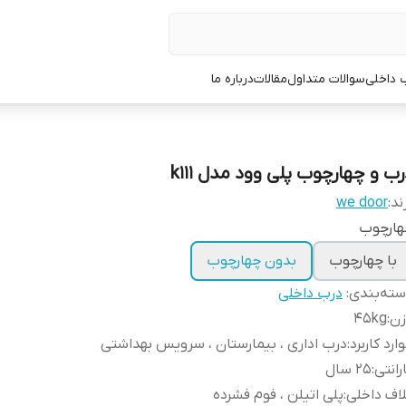
 داخلی
سوالات متداول
مقالات
درباره ما
رب و چهارچوب پلی وود مدل k111
ند:
we door
هارچوب
با چهارچوب
بدون چهارچوب
ته‌بندی
:
درب داخلی
زن
:
45kg
ارد کاربرد
:
درب اداری ، بیمارستان ، سرویس بهداشتی
رانتی
:
25 سال
اف داخلی
:
پلی اتیلن ، فوم فشرده