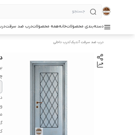
دسته‌بندی محصولات
خانه
همه محصولات
درب ضد سرقت
درب
درب ضد سرقت آنتیک
/
درب داخلی
د
بر
چ
دس
و
مو
گا
کل