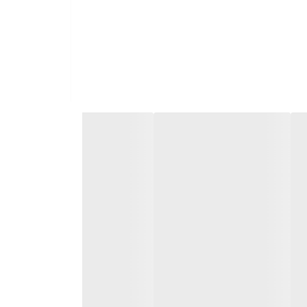
بت قراردارد با دوام و عمر بالا بدون تغییر ظاهری
شد.
پس از پایان نازک کاری و قبل از بهره برداری
ازی به رنگ آمیزی ندارند