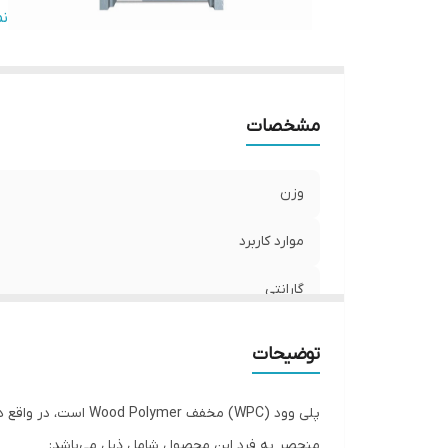
ق
ن
ض
ق
قا
مشخصات
قا
ب
ج
وزن
اب
ج
موارد کاربرد
گارانتی
کلاف داخلی
توضیحات
قطر درب
ضخامت روکش پی وی سی
منحصر به فرد این محصول شامل ذیل می‌باشد: