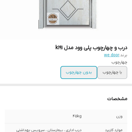
درب و چهارچوب پلی وود مدل k191
برند:
we door
چهارچوب
با چهارچوب
بدون چهارچوب
مشخصات
وزن
45kg
موارد کاربرد
درب اداری ، بیمارستان ، سرویس بهداشتی