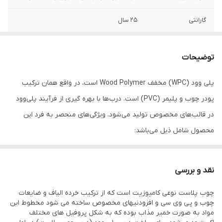
گارانتی
25 سال
کلاف داخلی
پلی اتیلن ، فوم فشرده
توضیحات
قطر درب
4.5 سانتی متر
پلی وود (WPC) مخفف Wood Polymer است، در واقع همان ترکیب
قابلیت ضد صدا
دارد
پودر چوب و پلیمر (PVC) است. درب‌ها با بهره گیری از فرآیند پلی‌وود
ضخامت روکش پی
0.18
در قالب‌های مخصوص تولید می‌شود. ویژگی‌های منحصر به فرد این
وی سی
محصول شامل ذیل می‌باشد:
ضد آب: ماهیت پلی‌ وود ضد آب بوده و در برابر نفوذ رطوبت صد در صد
قابلیت ضد آب
دارد
مقاوم می‌باشد .
نقد و بررسی
قابلیت جاقفلی
دارد
خود اطفاء: در اثر حرارت شعله ور نمی‌گردد .
چوب پلاست نوعی کامپوزیت است که از ترکیب خرده الیاف و ضایعات
آنتی باکتریال: به دلیل عدم وجود روزنه امکان لانه گزینی میکروب و
بسته بندی
دارد
چوب و پی وی سی و افزودنیهای مخصوص ساخته می شود مخطوط این
باکتری در آن وجود ندارد .
مواد به صورت خمیر مذاب بوده که به شکل پروفیل های مختلف
جنس روکش
pvc