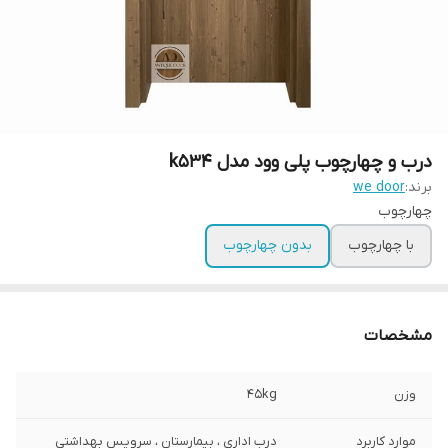
درب و چهارچوب پلی وود مدل k534
برند:
we door
چهارچوب
با چهارچوب
بدون چهارچوب
مشخصات
وزن
45kg
موارد کاربرد
درب اداری ، بیمارستان ، سرویس بهداشتی