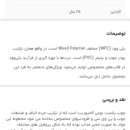
گارانتی
25 سال
ضخامت روکش پی
0.18
وی سی
توضیحات
کلاف داخلی
پلی اتیلن ، فوم فشرده
پلی وود (WPC) مخفف Wood Polymer است، در واقع همان ترکیب
پودر چوب و پلیمر (PVC) است. درب‌ها با بهره گیری از فرآیند پلی‌وود
قابلیت جاقفلی
دارد
در قالب‌های مخصوص تولید می‌شود. ویژگی‌های منحصر به فرد این
قطر درب
4.5 سانتی متر
محصول شامل ذیل می‌باشد:
ضد آب: ماهیت پلی‌ وود ضد آب بوده و در برابر نفوذ رطوبت صد در صد
جنس روکش
pvc
مقاوم می‌باشد .
نقد و بررسی
قابلیت ضد صدا
دارد
خود اطفاء: در اثر حرارت شعله ور نمی‌گردد .
چوب پلاست نوعی کامپوزیت است که از ترکیب خرده الیاف و ضایعات
آنتی باکتریال: به دلیل عدم وجود روزنه امکان لانه گزینی میکروب و
قابلیت ضد آب
دارد
چوب و پی وی سی و افزودنیهای مخصوص ساخته می شود مخطوط این
باکتری در آن وجود ندارد .
مواد به صورت خمیر مذاب بوده که به شکل پروفیل های مختلف
جنس درب
چوب پلاستیک