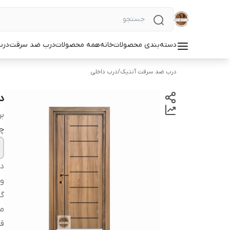
دسته‌بندی محصولات
خانه
همه محصولات
درب ضد سرقت
درب
درب ضد سرقت آنتیک
/
درب داخلی
د
بر
چ
دس
و
گا
مو
ق