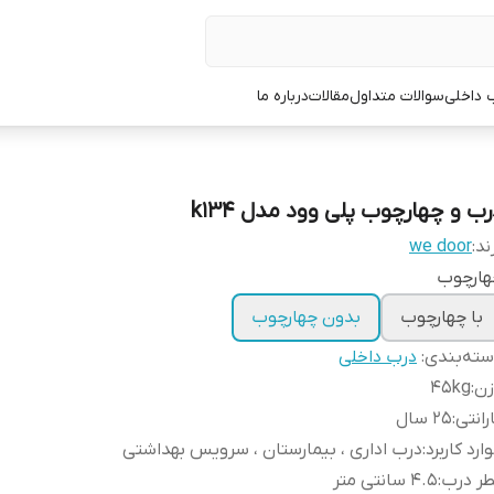
 داخلی
سوالات متداول
مقالات
درباره ما
رب و چهارچوب پلی وود مدل k134
ند:
we door
هارچوب
با چهارچوب
بدون چهارچوب
ته‌بندی
:
درب داخلی
زن
:
45kg
رانتی
:
25 سال
ارد کاربرد
:
درب اداری ، بیمارستان ، سرویس بهداشتی
طر درب
:
4.5 سانتی متر