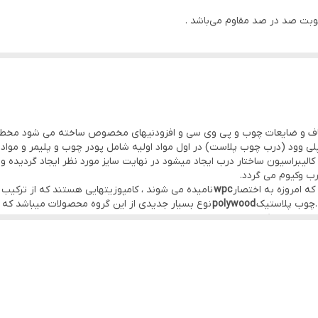
طوبت صد در صد مقاوم می‌باشد .
0.18
دارد
ی میکروب و باکتری در آن وجود ندارد .
pvc
ر بالایی در برابر ضربه و فشار می‌باشد .
دارد
یاف و ضایعات چوب و پی وی سی و افزودنیهای مخصوص ساخته می شود مخطو
بل کاهش می‌دهد .
وود (درب چوب پلاست) در اول مواد اولیه شامل پودر چوب و پلیمر و مواد اف
چوب پلاستیک
wpc
نامیده می شوند ، کامپوزیتهایی هستند که از ترکی
دارد
.چوب پلاستیک
polywood
نوع بسیار جدیدی از این گروه محصولات میباشد که در
خش پلاستیک از پلی اتیلن ، پی وی سی و پلی پروپیلن ها استفاده می شود
سفارشی
وب پلی وود یا پلای وود (polywood) ورقه‌های چوبی با درصدی پلیمر یا پلاستیک هستند که به صورت مو
لید می‌شوند. به عبارت ساده‌تر می‌توان گفت پلی وود از ترکیب چوب و پلاستیک‌
 زیست شناخته می‌شوند. درب پلی وود یکی از محصولاتی است که با این ورق د
ر تولید درب ورودی لابی را هم دارد.