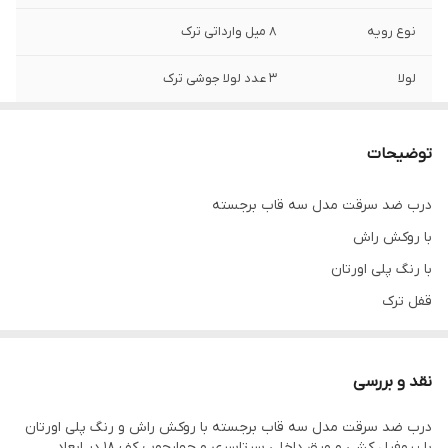
نوع رویه
8 میل وارداتی ترک
لولا
3 عدد لولا جوشی ترک
قابلیت تولید درب
دارد
دو لنگه
توضیحات
قابلیت تولید با
دارد
درب ضد سرقت مدل سه قاب برجسته
ابعاد سفارشی
با روکش راش
قابلیت انتخاب
دارد
با رنگ پلی اورتان
دستگیره و یراق
قفل ترک
خاص
جهارچوب کف 18
عرض چهارچوب
کف 14 و کف 18
نقد و بررسی
عایق
پلاستوفوم یا پشم سنگ
درب ضد سرقت مدل سه قاب برجسته با روکش راش و رنگ پلی اورتان
با پروفیل کشی و ورق داخلی سرتاسری و چهارچوب کف 18 در ابعاد