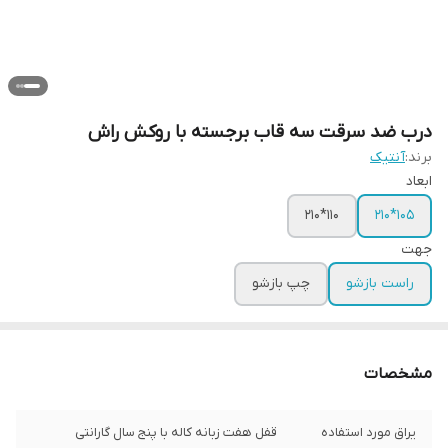
درب ضد سرقت سه قاب برجسته با روکش راش
برند:
آنتیک
ابعاد
110*210
105*210
جهت
راست بازشو
چپ بازشو
مشخصات
یراق مورد استفاده
قفل هفت زبانه کاله با پنج سال گارانتی