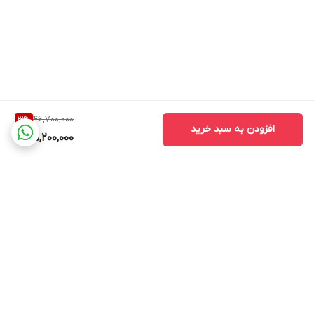
46,700,000
3
%
افزودن به سبد خرید
45,200,000
برگشت به بالا