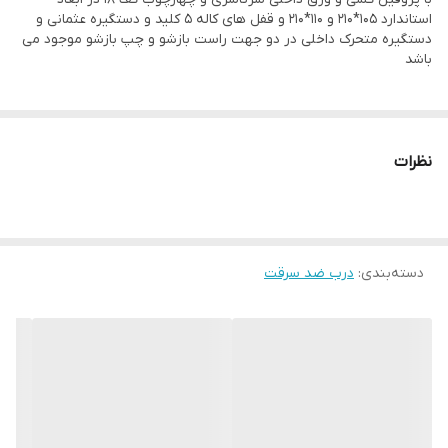
ضخامت ورق
1.5 میلی متر
استاندارد 105*210 و 110*210 و قفل های کاله 5 کلید و دستگیره عثمانی و
چهارچوب
دستگیره متحرک داخلی در دو جهت راست بازشو و چپ بازشو موجود می
باشد
شب بند داخلی
دارد
روکش های قابل
چوب راش و چوب گردو امریکایی
تولید
نظرات
روزبند
دارد
رنگ
پلی اورتان
دسته‌بندی
:
درب ضد سرقت
دور فلز با قابلیت
دارد
تعویض رویه
پین گاوصندوقی
4 عدد
استراکچر داخلی
پروفیل کشی فلزی به همراه ورق سرتاسری
فلزی فورمینگ شده