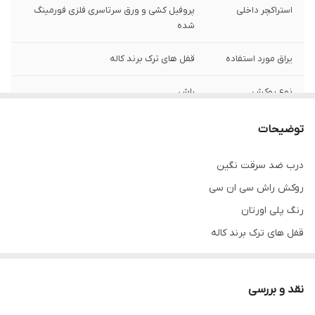
استراکچر داخلی
پروفیل کشی و ورق سرتاسری فلزی فورمینگ
شده
یراق مورد استفاده
قفل های ترک برند کاله
نوع روکش
راش
نوع رنگ
پلی اورتان
توضیحات
کف چهارچوب
14 و 18
درب ضد سرقت نگین
روکش راش سی ان سی
شب بند داخلی
دارد
رنگ پلی اورتان
ضخامت ام دی اف
8 میل
قفل های ترک برند کاله
ابعاد 105*210 و 110*210
ضخامت ورق
1.25
چهارچوب
قابلیت سفارش با روکوب و بدون روکوب
نقد و بررسی
قابلیت تولید با یراق
دارد