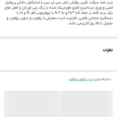
خاص
درب ضد سرقت نگین روکش راش سی ان سی با استراکچر داخلی پروفیل
کشی و ورق سرتاسری فلزی فورمینگ شده با رنگ پلی اورتان و قفل های
ترک برند کاله در ابعاد 105 *210 و 110 *210 با چهارچوب کف 14 و 18 با
عایق صدا و حرارت
یونولیت
دستگیره عثمانی طلایی ، قابلیت ثبت سفارش با روکوب و بدون روکوب و
تحویل تا 15 روز کاری می باشد .
نوار درزگیر
گسکت
پین امنیتی
3 عدد
نظرات
نوع دستگیره
عثمانی طلایی
لولا
3 عدد لولا جوشی
بسته بندی
دارد
دسته‌بندی
:
درب ضد سرقت