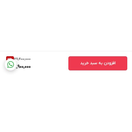
39,400,000
3
%
افزودن به سبد خرید
37,900,000
برگشت به بالا