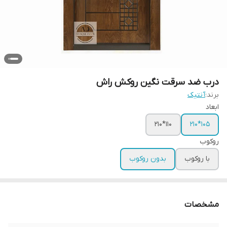
درب ضد سرقت نگین روکش راش
برند:
آنتیک
ابعاد
110*210
105*210
روکوب
با روکوب
بدون روکوب
مشخصات