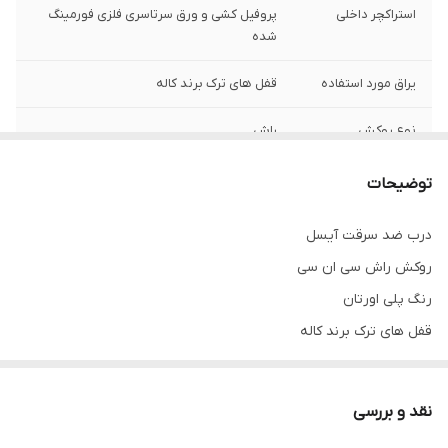
استراکچر داخلی
پروفیل کشی و ورق سرتاسری فلزی فورمینگ
شده
یراق مورد استفاده
قفل های ترک برند کاله
نوع روکش
راش
نوع رنگ
پلی اورتان
توضیحات
کف چهارچوب
14 و 18
درب ضد سرقت آیسل
روکش راش سی ان سی
شب بند داخلی
دارد
رنگ پلی اورتان
ضخامت ام دی اف
8 میل
قفل های ترک برند کاله
ابعاد 105*210 و 110*210
ضخامت ورق
1.25
چهارچوب
قابلیت سفارش با روکوب و بدون روکوب
نقد و بررسی
قابلیت تولید با یراق
دارد