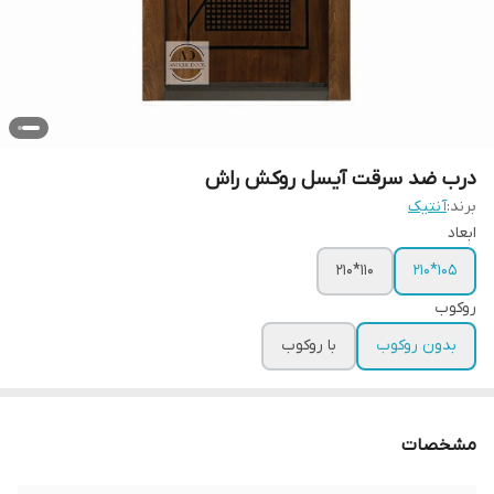
درب ضد سرقت آیسل روکش راش
برند:
آنتیک
ابعاد
110*210
105*210
روکوب
بدون روکوب
با روکوب
مشخصات