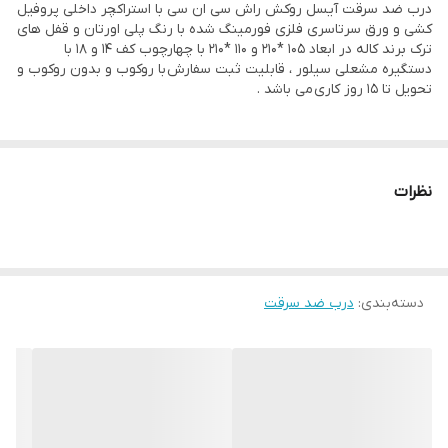
خاص
درب ضد سرقت آیسل روکش راش سی ان سی با استراکچر داخلی پروفیل
کشی و ورق سرتاسری فلزی فورمینگ شده با رنگ پلی اورتان و قفل های
ترک برند کاله در ابعاد 105 *210 و 110 *210 با چهارچوب کف 14 و 18 با
عایق صدا و حرارت
یونولیت
دستگیره مشعلی سیلور ، قابلیت ثبت سفارش با روکوب و بدون روکوب و
تحویل تا 15 روز کاری می باشد .
نوار درزگیر
گسکت
پین امنیتی
3 عدد
نظرات
لولا
3 عدد لولا جوشی
نوع دستگیره
مشعلی سیلور
بسته بندی
دارد
دسته‌بندی
:
درب ضد سرقت