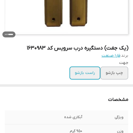
(یک جفت) دستگیره درب سرویس کد 1630983
برند:
فارا صنعت
جهت
چپ بازشو
راست بازشو
مشخصات
ویژگی
آبکاری شده
وزن
950 گرم