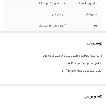
یراق مورد استفاده
قفل های ترک برند کاله
نوع روکش
پی وی سی
لولا
3 عدد لولا جوشی ترک
قابلیت استفاده در
ندارد
فضای باز
توضیحات
قابلیت استفاده از
دارد
درب ضد سرقت روکش پی وی سی گردو نوین
یراق خاص
با قفل های ترک برند کاله
عایق صدا و حرارت
یونولیت
ابعاد استاندارد 105*210و 110*210
ضخامت ورق
1.25
چهارچوب
نقد و بررسی
شب بند داخلی
دارد