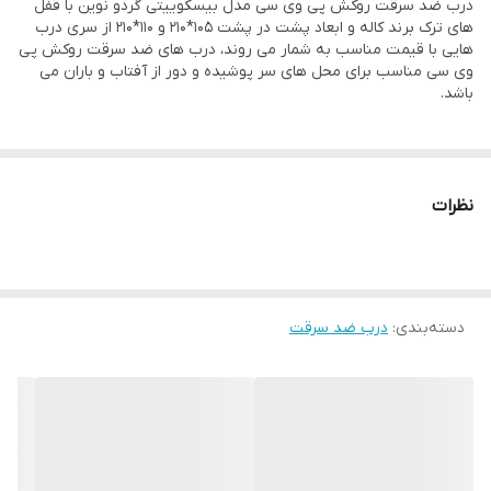
درب ضد سرقت روکش پی وی سی مدل بیسکوییتی گردو نوین با قفل
تنوع رنگ
نوین، جنگلی؛ ونگه
های ترک برند کاله و ابعاد پشت در پشت 105*210 و 110*210 از سری درب
هایی با قیمت مناسب به شمار می روند، درب های ضد سرقت روکش پی
پین امنیتی
دارد
وی سی مناسب برای محل های سر پوشیده و دور از آفتاب و باران می
باشد.
بسته بندی
نایلون حباب دار
ام دی اف
8 میل
نظرات
استراکچر داخلی
پروفیل کشی و ورق داخلی فلزی فورمینگ شده
دسته‌بندی
:
درب ضد سرقت