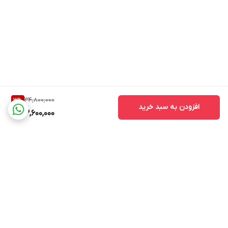
34,800,000
3
%
افزودن به سبد خرید
33,600,000
برگشت به بالا