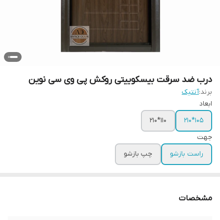
درب ضد سرقت بیسکوییتی روکش پی وی سی نوین
برند:
آنتیک
ابعاد
110*210
105*210
جهت
راست بازشو
چپ بازشو
مشخصات