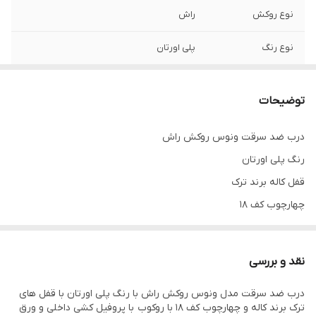
نوع روکش
راش
نوع رنگ
پلی اورتان
نوار درزگیر
دارد
توضیحات
لولا
3 عدد لولا جوشی ترک
درب ضد سرقت ونوس روکش راش
قابلیت انتخاب
دارد
رنگ پلی اورتان
دستگیره و یراق
خاص
قفل کاله برند ترک
چهارچوب کف 18
عرض چهارچوب
کف 18
با روکوب رنگ شده
عایق صدا و حرارت
یونولیت
نقد و بررسی
ضخامت ورق
1.25
چهارچوب
درب ضد سرقت مدل ونوس روکش راش با رنگ پلی اورتان با قفل های
ترک برند کاله و چهارچوب کف 18 با روکوب با پروفیل کشی داخلی و ورق