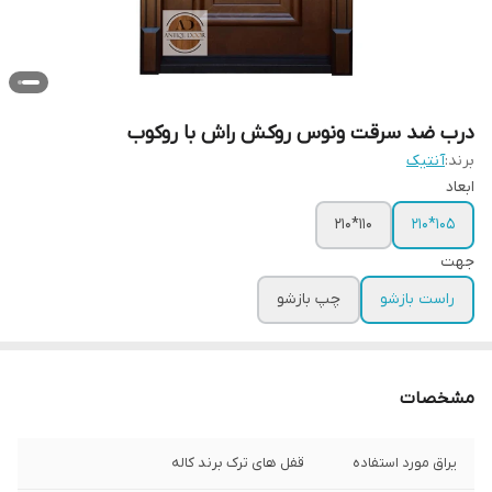
درب ضد سرقت ونوس روکش راش با روکوب
برند:
آنتیک
ابعاد
110*210
105*210
جهت
راست بازشو
چپ بازشو
مشخصات
یراق مورد استفاده
قفل های ترک برند کاله