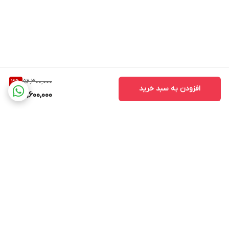
52,300,000
3
%
افزودن به سبد خرید
50,600,000
برگشت به بالا