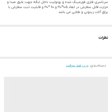
سرتاسری فلزی فورمینگ شده و یونولیت داخل لنگه جهت عایق صدا و
شب بند داخلی
دارد
حرارت قابل سفارش در ابعاد 105*210 و 110 *210 و قابلیت ثبت سفارش با
یراق آلات زیتونی و طلایی می باشد.
روکوب
دارد
پین امنیتی
3 عدد
نظرات
ام دی اف 8 میل
دارد
استراکچر داخلی
پروفیل کشی داخلی به همراه ورق سرتاسری
فلزی فورمینگ شده
دسته‌بندی
:
درب ضد سرقت