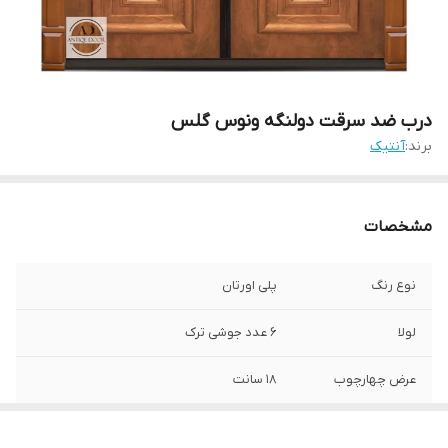
درب ضد سرقت دولنگه ونوس گلس
برند:
آنتیک
مشخصات
نوع رنگ
پلی اورتان
لولا
6 عدد جوشی ترک
عرض چهارچوب
18 سانت
عایق صدا و حرارت
پلاستوفوم