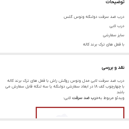
توضیحات
ضخامت ورق
1.5
چهارچوب
درب ضد سرقت دولنگه ونوس گلس
درب لابی
روکوب
دارد
سایز سفارشی
جنس روکش
راش
با قفل های ترک برند کاله
پین امنیتی
6 عدد
نقد و بررسی
بسته بندی
نایلون حبابدار
درب ضد سرقت لابی مدل ونوس روکش راش با قفل های ترک برند کاله
استراکچر داخلی
پروفیل کشی به همراه ورق سرتاسری فورمینگ
با چهارچوب کف 18 در ابعاد سفارشی دولنگه یا سه لنگه قابل سفارش می
شده
باشد
ویدئو مربوط به
درب ضد سرقت
لابی: