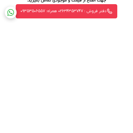
جهت اطلاع از قیمت و موجودی تماس بگیرید.
دفتر فروش : 02634353747 همراه: 09353506557
برگشت به بالا
ارسال ویژه
پشتیبانی ۲۴ ساعته