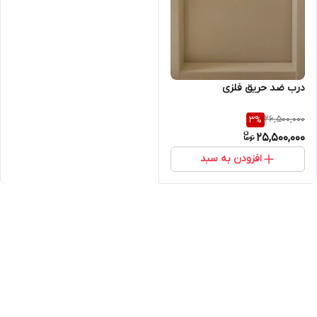
درب ضد حریق فلزی
26,500,000
3
%
25,500,000
افزودن به سبد